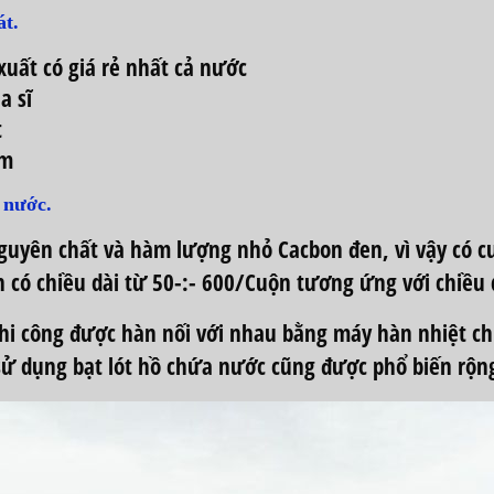
át.
uất có giá rẻ nhất cả nước
a sĩ
t
ăm
 nước.
guyên chất và hàm lượng nhỏ Cacbon đen, vì vậy có c
n có chiều dài từ 50-:- 600/Cuộn tương ứng với chiều
 thi công được hàn nối với nhau bằng máy hàn nhiệt 
 sử dụng
bạt lót hồ chứa nước
cũng được phổ biến rộng