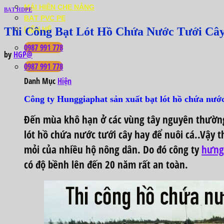
MÁI HIÊN CHE NẮNG
BẠT HDPE
BẠT PVC PE
Thi Công Bạt Lót Hồ Chứa Nước Tưới Câ
LIÊN HỆ
0987 991 778
by
HGP@
0987 991 778
Danh Mục
Hiện
Công ty Hunggiaphat sản xuất bạt lót hồ chứa nước
Đến mùa khô hạn ở các vùng tây nguyên thường 
lót hồ chứa nước
tưới cây hay để nuôi cá..Vậy t
mỏi của nhiều hộ nông dân. Do đó công ty
hưng
có độ bềnh lên đến 20 năm rất an toàn.