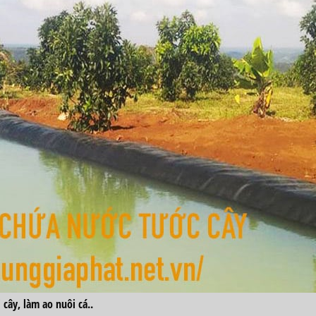
cây, làm ao nuôi cá..