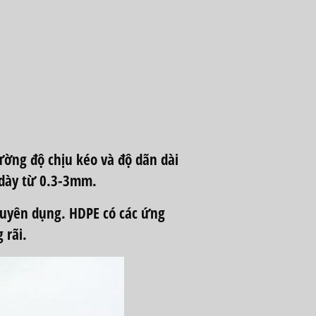
ường độ chịu kéo và độ dãn dài
 dày từ 0.3-3mm.
chuyên dụng. HDPE có các ứng
 rãi.