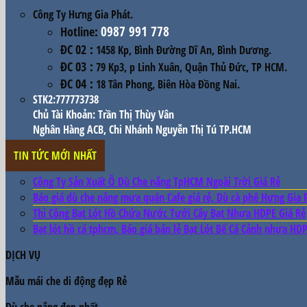
Công Ty Hưng Gia Phát.
0987 991 778
Hotline
:
ĐC 02
:
1458 Kp, Bình Đường Dĩ An, Bình Dương.
ĐC 03
:
79 Kp3, p Linh Xuân, Quận Thủ Đức, TP HCM.
ĐC 04
:
18 Tân Phong, Biên Hòa Đồng Nai.
STK2:777773738
Chủ Tài Khoản: Trần Thị Thùy Vân
Nghân Hàng ACB, Chi Nhánh Nguyễn Thị Tú TP.HCM
TIN TỨC MỚI NHẤT
Công Ty Sản Xuất Ô Dù Che nắng TpHCM Ngoài Trời Giá Rẻ
Báo giá dù che nắng mưa quán Cafe giá rẻ, Dù cà phê Hưng Gia 
Thi Công Bạt Lót Hồ Chứa Nước Tưới Cây Bạt Nhựa HDPE Giá Rẻ
Bạt lót hồ cá tphcm, Báo giá bán lẻ Bạt Lót Bể Cá Cảnh nhựa HDP
DỊCH VỤ
Mẫu
mái che di động đẹp
Rẻ
Dù che nắng đẹp
nhất