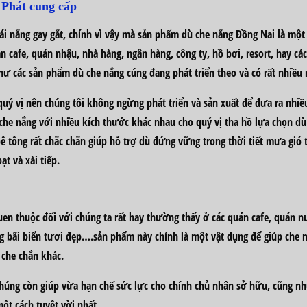
 Phát cung cấp
ái nắng gay gắt, chính vì vậy mà sản phẩm
dù che nắng Đồng Nai
là một 
n cafe, quán nhậu, nhà hàng, ngân hàng, công ty, hồ bơi, resort, hay c
 như các sản phẩm dù che nắng cúng đang phát triển theo và có rất nhi
uý vị nên chúng tôi không ngừng phát triển và sản xuất để đưa ra nhi
 che nắng với nhiều kích thước khác nhau cho quý vị tha hồ lựa chọn 
 tông rất chắc chắn giúp hỗ trợ dù đứng vững trong thời tiết mưa gió to
ạt và xài tiếp.
en thuộc đối với chúng ta rất hay thường thấy ở các quán cafe, quán n
ng bãi biển tươi đẹp….sản phẩm này chính là một vật dụng để giúp che 
 che chắn khác.
úng còn giúp vừa hạn chế sức lực cho chính chủ nhân sở hữu, cũng nh
ột cách tuyệt vời nhất.