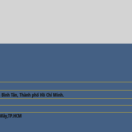
 Bình Tân, Thành phố Hồ Chí Minh.
 Mây,TP.HCM