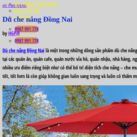
MÁI HIÊN CHE NẮNG
DÙ CHE NẮNG
BẠT PVC PE
Dù che nắng Đồng Nai
LIÊN HỆ
0987 991 778
by
HGP@
0987 991 778
Dù che nắng Đồng Nai
là một trong những dòng sản phẩm dù che nắng,
tại các quán ăn, quán cafe, quán nước vỉa hè, quán nhậu, nhà hàng, n
nhiều ưu điểm riêng biệt như có thể bố trí diện tích che nắng – che m
tốt, tốt hơn là còn giúp không gian luôn sang trọng và luôn có thẩm 