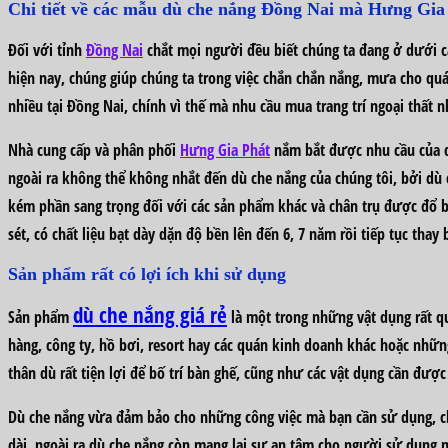
Chi tiết về các mẫu dù che nắng Đồng Nai mà Hưng Gia
Đối với tỉnh
Đồng Nai
chắt mọi người đều biết chúng ta đang ở dưới c
hiện nay, chúng giúp chúng ta trong việc chắn chắn nắng, mưa cho quá
nhiều tại Đồng Nai, chính vì thế mà nhu cầu mua trang trí ngoại thất
Nhà cung cấp và phân phối
Hưng Gia Phát
nắm bắt được nhu cầu của q
ngoài ra không thể không nhắt đến dù che nắng của chúng tôi, bởi dù
kém phần sang trọng đối với các sản phẩm khác và chân trụ được đổ bê
sét, có chất liệu bạt dày dặn độ bền lên đến 6, 7 năm rồi tiếp tục thay b
Sản phẩm rất có lợi ích khi sử dụng
dù che nắng giá rẻ
Sản phẩm
là một trong những vật dụng rất qu
hàng, công ty, hồ bơi, resort hay các quán kinh doanh khác hoặc nhữ
thân dù rất tiện lợi để bố trí bàn ghế, cũng như các vật dụng cần được
Dù che nắng vừa đảm bảo cho những công việc mà bạn cần sử dụng, ch
dài, ngoài ra dù che nắng còn mang lại sự an tâm cho người sử dụng m