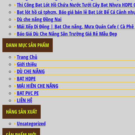
Thi Công Bạt Lót Hồ Chứa Nước Tưới Cây Bạt Nhựa HDPE 
Bạt lót hồ cá tphcm, Báo giá bán lẻ Bạt Lót Bể Cá Cảnh nh
Dù che nắng Đồng Nai
Mái Xếp Di Động | Bạt Che nắng, Mưa Quán Cafe ( Cà Phê 
Báo Giá Dù Che Nắng Sân Trường Giá Rẻ Mẫu Đẹp
DANH MỤC SẢN PHẨM
Trang Chủ
Giới thiệu
DÙ CHE NẮNG
BẠT HDPE
MÁI HIÊN CHE NẮNG
BẠT PVC PE
LIÊN HỆ
HÃNG SẢN XUẤT
Uncategorized
SẢN PHẨM MỚI