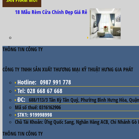
18 Mẫu Rèm Cửa Chính Đẹp Giá Rẻ
THÔNG TIN CÔNG TY
CÔNG TY TNHH SẢN XUẤT THƯƠNG MẠI KỸ THUẬT HƯNG GIA PHÁT
Hotline
:
0987 991 778
Tel: 028 668 67 668
ĐC
:
688/113/3 Tân Kỳ Tân Quý, Phường Bình Hưng Hòa, Quận
Mã số thuế:
0316162906
STK1: 919998998
Chủ Tài Khoản:
Ừng Quốc Sang, Nghân Hàng ACB, Chi Nhánh Gò
THÔNG TIN CÔNG TY