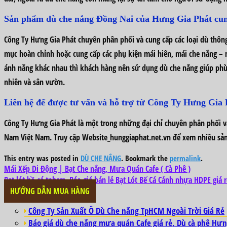
Sản phẩm dù che nắng Đồng Nai của Hưng Gia Phát cu
Công Ty Hưng Gia Phát chuyên phân phối và cung cấp các loại dù thông
mục hoàn chỉnh hoặc cung cấp các phụ kiện mái hiên, mái che nắng – m
ánh nắng khác nhau thì khách hàng nên sử dụng dù che nắng giúp phù hợ
nhiên và sân vườn.
Liên hệ để được tư vấn và hỗ trợ từ Công Ty Hưng Gia 
Công Ty Hưng Gia Phát là một trong những đại chỉ chuyên phân phối và
Nam Việt Nam. Truy cập Website_hunggiaphat.net.vn để xem nhiều sản
This entry was posted in
DÙ CHE NẮNG
. Bookmark the
permalink
.
Mái Xếp Di Động | Bạt Che nắng, Mưa Quán Cafe ( Cà Phê )
Bạt lót hồ cá tphcm, Báo giá bán lẻ Bạt Lót Bể Cá Cảnh nhựa HDPE giá r
HƯỚNG DẪN MUA HÀNG
Công Ty Sản Xuất Ô Dù Che nắng TpHCM Ngoài Trời Giá Rẻ
Báo giá dù che nắng mưa quán Cafe giá rẻ, Dù cà phê Hưn