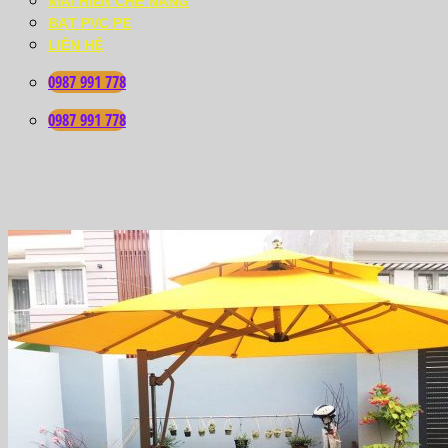
MÁI HIÊN CHE NẮNG
BẠT PVC PE
LIÊN HỆ
0987 991 778
0987 991 778