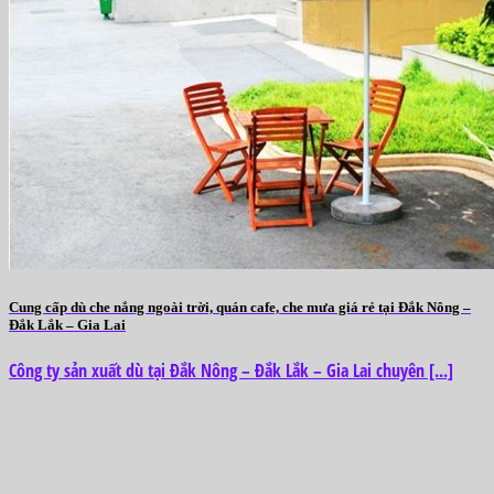
Cung cấp dù che nắng ngoài trời, quán cafe, che mưa giá rẻ tại Đắk Nông –
Đắk Lắk – Gia Lai
Công ty sản xuất dù tại Đắk Nông – Đắk Lắk – Gia Lai chuyên [...]