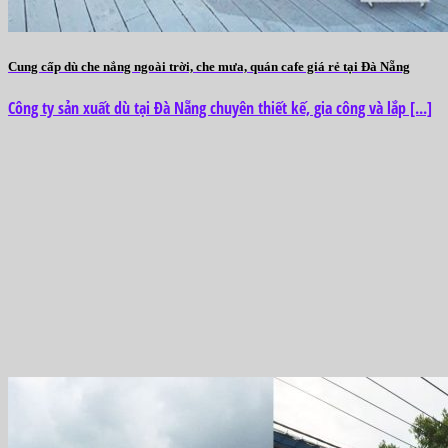
Cung cấp dù che nắng ngoài trời, che mưa, quán cafe giá rẻ tại Đà Nẵng
Công ty sản xuất dù tại Đà Nẵng chuyên thiết kế, gia công và lắp [...]