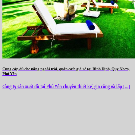
Cung cấp dù che nắng ngoài trời, quán cafe giá rẻ tại Bình Định, Quy Nhơn,
Phú Yên
Công ty sản xuất dù tại Phú Yên chuyên thiết kế, gia công và lắp [...]