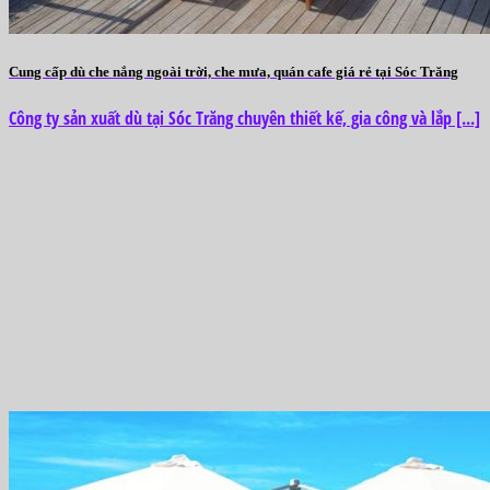
Cung cấp dù che nắng ngoài trời, che mưa, quán cafe giá rẻ tại Sóc Trăng
Công ty sản xuất dù tại Sóc Trăng chuyên thiết kế, gia công và lắp [...]