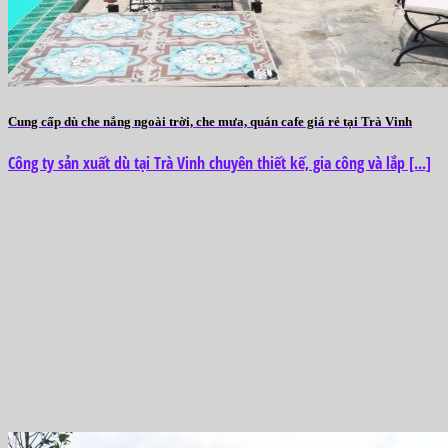
Cung cấp dù che nắng ngoài trời, che mưa, quán cafe giá rẻ tại Trà Vinh
Công ty sản xuất dù tại Trà Vinh chuyên thiết kế, gia công và lắp [...]