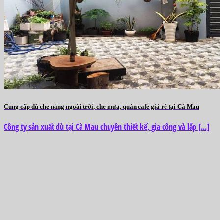
Cung cấp dù che nắng ngoài trời, che mưa, quán cafe giá rẻ tại Cà Mau
Công ty sản xuất dù tại Cà Mau chuyên thiết kế, gia công và lắp [...]