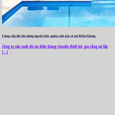
Cung cấp dù che nắng ngoài trời, quán cafe giá rẻ tại Kiên Giang
Công ty sản xuất dù tại Kiên Giang chuyên thiết kế, gia công và lắp
[...]