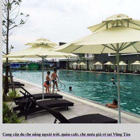
Cung cấp du che nắng ngoài trời, quán cafe, che mưa giá rẻ tại Vũng Tàu