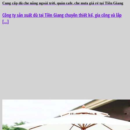
Cung cấp dù che nắng ngoài trời, quán cafe, che mưa giá rẻ tại Tiền Giang
Công ty sản xuất dù tại Tiền Giang chuyên thiết kế, gia công và lắp
[...]