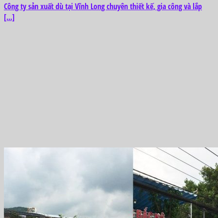
Công ty sản xuất dù tại Vĩnh Long chuyên thiết kế, gia công và lắp
[...]