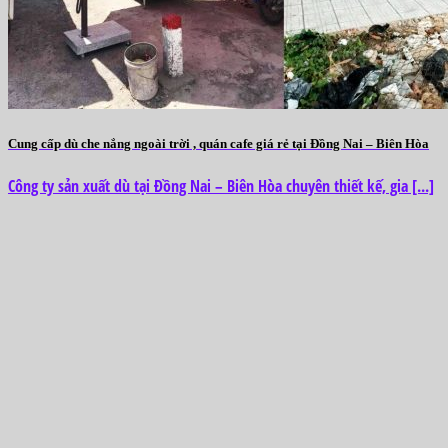
Cung cấp dù che nắng ngoài trời , quán cafe giá rẻ tại Đồng Nai – Biên Hòa
Công ty sản xuất dù tại Đồng Nai – Biên Hòa chuyên thiết kế, gia [...]