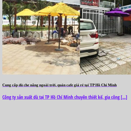
Cung cấp dù che nắng ngoài trời, quán cafe giá rẻ tại TP Hồ Chí Minh
Công ty sản xuất dù tại TP Hồ Chí Minh chuyên thiết kế, gia công [...]