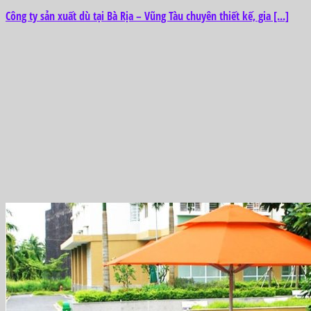
Công ty sản xuất dù tại Bà Rịa – Vũng Tàu chuyên thiết kế, gia [...]