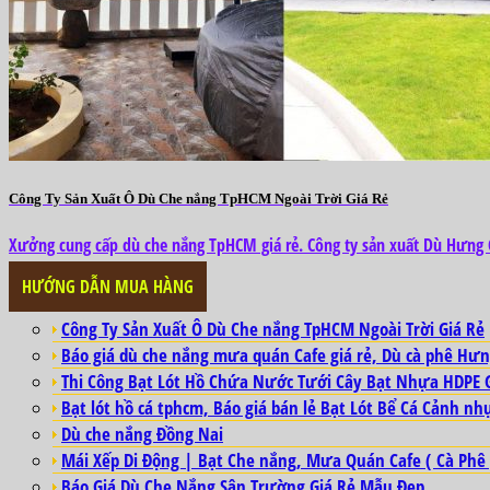
Công Ty Sản Xuất Ô Dù Che nắng TpHCM Ngoài Trời Giá Rẻ
Xưởng cung cấp dù che nắng TpHCM giá rẻ. Công ty sản xuất Dù Hưng Gia
HƯỚNG DẪN MUA HÀNG
Công Ty Sản Xuất Ô Dù Che nắng TpHCM Ngoài Trời Giá Rẻ
Báo giá dù che nắng mưa quán Cafe giá rẻ, Dù cà phê Hưn
Thi Công Bạt Lót Hồ Chứa Nước Tưới Cây Bạt Nhựa HDPE 
Bạt lót hồ cá tphcm, Báo giá bán lẻ Bạt Lót Bể Cá Cảnh nh
Dù che nắng Đồng Nai
Mái Xếp Di Động | Bạt Che nắng, Mưa Quán Cafe ( Cà Phê 
Báo Giá Dù Che Nắng Sân Trường Giá Rẻ Mẫu Đẹp