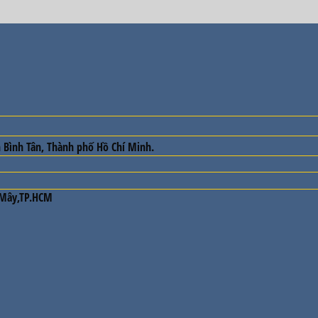
 Bình Tân, Thành phố Hồ Chí Minh.
 Mây,TP.HCM