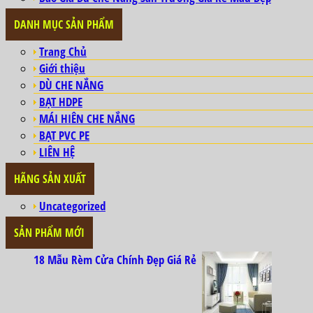
DANH MỤC SẢN PHẨM
Trang Chủ
Giới thiệu
DÙ CHE NẮNG
BẠT HDPE
MÁI HIÊN CHE NẮNG
BẠT PVC PE
LIÊN HỆ
HÃNG SẢN XUẤT
Uncategorized
SẢN PHẨM MỚI
18 Mẫu Rèm Cửa Chính Đẹp Giá Rẻ