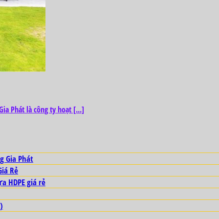
 Phát là công ty hoạt [...]
g Gia Phát
Giá Rẻ
ựa HDPE giá rẻ
)