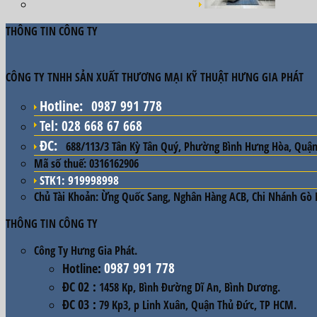
THÔNG TIN CÔNG TY
CÔNG TY TNHH SẢN XUẤT THƯƠNG MẠI KỸ THUẬT HƯNG GIA PHÁT
Hotline
:
0987 991 778
Tel: 028 668 67 668
ĐC
:
688/113/3 Tân Kỳ Tân Quý, Phường Bình Hưng Hòa, Quận
Mã số thuế:
0316162906
STK1: 919998998
Chủ Tài Khoản:
Ừng Quốc Sang, Nghân Hàng ACB, Chi Nhánh Gò
THÔNG TIN CÔNG TY
Công Ty Hưng Gia Phát.
0987 991 778
Hotline
:
ĐC 02
:
1458 Kp, Bình Đường Dĩ An, Bình Dương.
ĐC 03
:
79 Kp3, p Linh Xuân, Quận Thủ Đức, TP HCM.