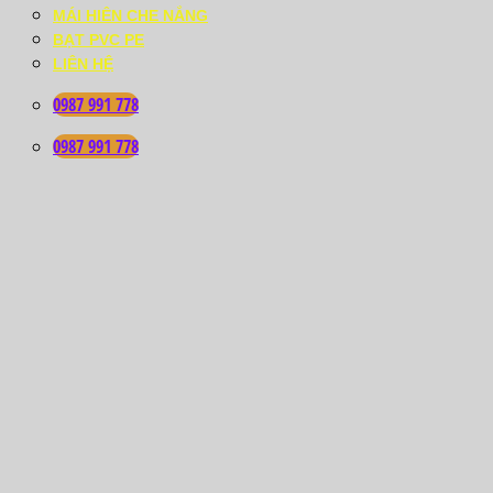
MÁI HIÊN CHE NẮNG
BẠT PVC PE
LIÊN HỆ
0987 991 778
0987 991 778