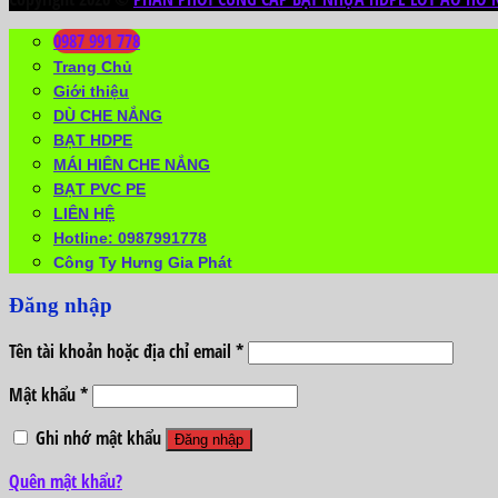
0987 991 778
Trang Chủ
Giới thiệu
DÙ CHE NẮNG
BẠT HDPE
MÁI HIÊN CHE NẮNG
BẠT PVC PE
LIÊN HỆ
Hotline: 0987991778
Công Ty Hưng Gia Phát
Đăng nhập
Tên tài khoản hoặc địa chỉ email
*
Mật khẩu
*
Ghi nhớ mật khẩu
Đăng nhập
Quên mật khẩu?