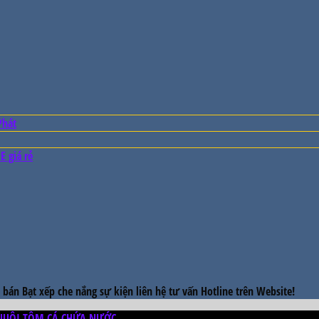
Phát
E giá rẻ
, bán Bạt xếp che nắng sự kiện liên hệ tư vấn Hotline trên Website!
 NUÔI TÔM CÁ CHỨA NƯỚC