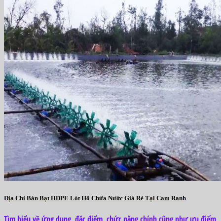
Địa Chỉ Bán Bạt HDPE Lót Hồ Chứa Nước Giá Rẻ Tại Cam Ranh
Tìm hiểu về ứng dụng, đặc điểm, chức năng chính cũng như ưu điểm