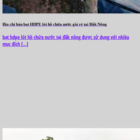
Địa chỉ bán bạt HDPE lót hồ chứa nước giá rẻ tại Đắk Nông
bạt hdpe lót hồ chứa nước tại đắk nông được sử dụng với nhiều
mục đích [...]