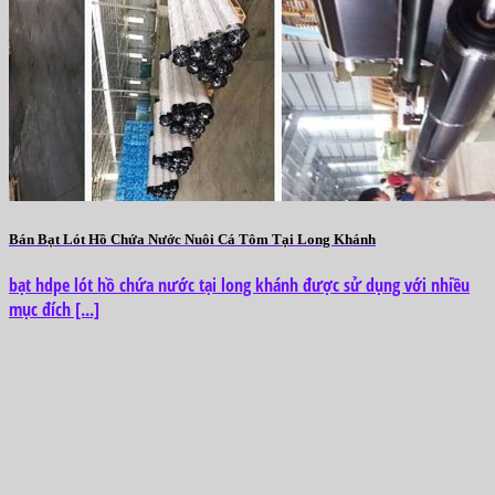
Bán Bạt Lót Hồ Chứa Nước Nuôi Cá Tôm Tại Long Khánh
bạt hdpe lót hồ chứa nước tại long khánh được sử dụng với nhiều
mục đích [...]