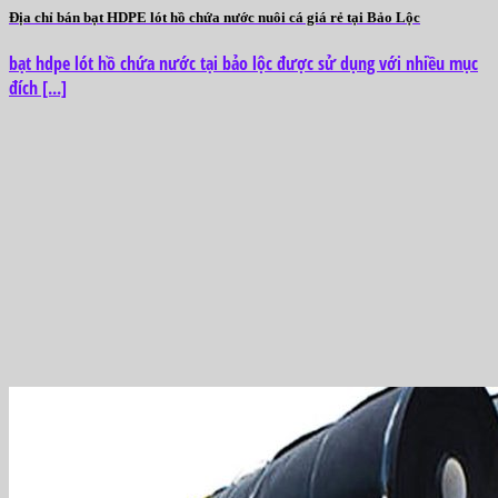
Địa chỉ bán bạt HDPE lót hồ chứa nước nuôi cá giá rẻ tại Bảo Lộc
bạt hdpe lót hồ chứa nước tại bảo lộc được sử dụng với nhiều mục
đích [...]