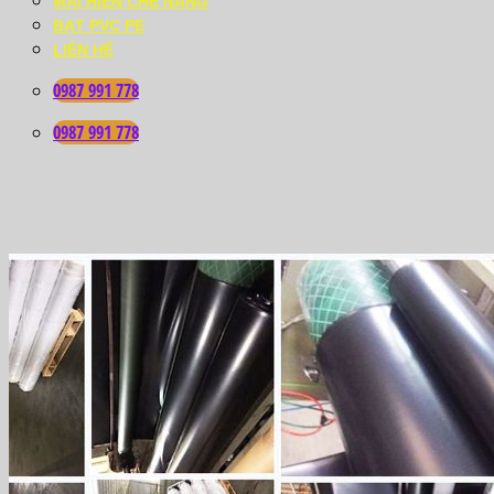
MÁI HIÊN CHE NẮNG
BẠT PVC PE
LIÊN HỆ
0987 991 778
0987 991 778