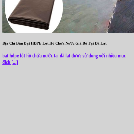
Địa Chỉ Bán Bạt HDPE Lót Hồ Chứa Nước Giá Rẻ Tại Đà Lạt
bạt hdpe lót hồ chứa nước tại đà lạt được sử dụng với nhiều mục
đích [...]