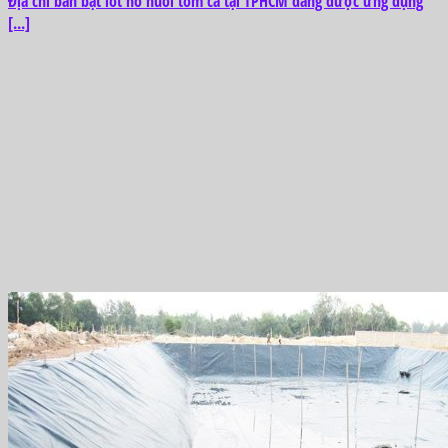
Địa chỉ bán bạt lót hồ nuôi tôm cá tại TPHCM đang được ứng dụng
[...]