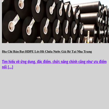
Địa Chỉ Bán Bạt HDPE Lót Hồ Chứa Nước Giá Rẻ Tại Nha Trang
Tìm hiểu về ứng dụng, đặc điểm, chức năng chính cũng như ưu điểm
nổi [...]