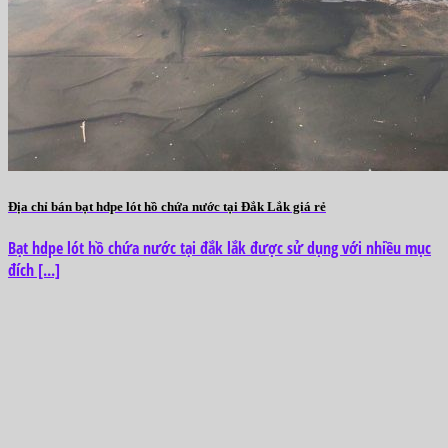
Địa chỉ bán bạt hdpe lót hồ chứa nước tại Đắk Lắk giá rẻ
Bạt hdpe lót hồ chứa nước tại đắk lắk được sử dụng với nhiều mục
đích [...]