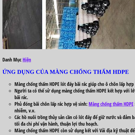
Danh Mục
Hiện
ỨNG DỤNG CỦA MÀNG CHỐNG THẤM HDPE
Màng chống thấm HDPE lót đáy bãi rác giúp cho ô chôn lấp hợp
Người ta có thể sử dụng màng chống thấm HDPE kết hợp với lớp 
bãi rác.
Phủ đóng bãi chôn lấp rác hợp vệ sinh:
Màng chống thấm HDPE
nhiễm, v.v.
Các hồ nuôi trồng thủy sản cần có lót đáy để giữ nước và đảm b
tối đa chi phí vận hành, thuận lợi thu hoạch.
Màng chống thấm HDPE còn sử dụng kết với Vải địa kỹ thuật để