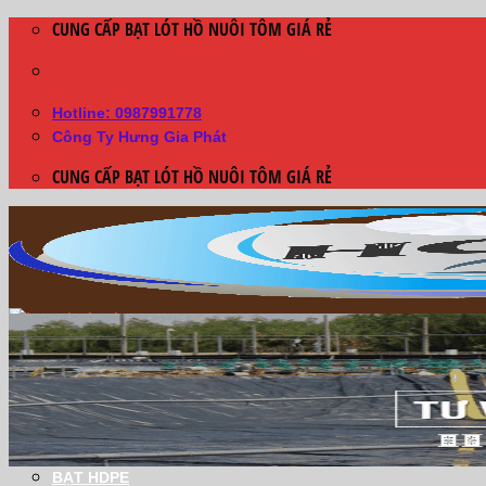
Skip
CUNG CẤP BẠT LÓT HỒ NUÔI TÔM GIÁ RẺ
to
content
Hotline: 0987991778
Công Ty Hưng Gia Phát
CUNG CẤP BẠT LÓT HỒ NUÔI TÔM GIÁ RẺ
Trang Chủ
Giới thiệu
DÙ CHE NẮNG
BẠT HDPE