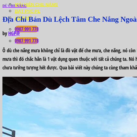
MÁI HIÊN CHE NẮNG
DÙ CHE NẮNG
BẠT PVC PE
Địa Chỉ Bán Dù Lệch Tâm Che Nắng Ngoà
LIÊN HỆ
0987 991 778
by
HGP@
0987 991 778
Ô dù che nắng mưa
không
chỉ là
đồ vật
để che mưa, che nắng, nó còn
mưa thì
đó
chắc hẳn là
1
vật dụng
quen thuộc với tất cả
chúng ta. Nó 
chưa
tưởng tượng
hết được. Qua bài viết này chúng ta
cùng
tham khả