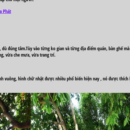
a Phát
m, dù đúng tâm.Tùy vào từng
ko
gian và từng địa điểm quán, bàn ghế mà
ắng, vừa che mưa, vừa
trang trí
.
h vuông, hình chữ nhật được
nhiều
phổ biến
hiện nay
, nó được
thích