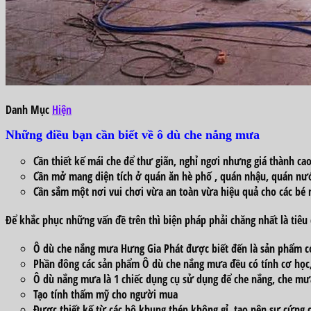
Danh Mục
Hiện
Những điều bạn cần biết về ô dù che nắng mưa
Cần thiết
kế mái che để thư giãn,
nghỉ ngơi
nhưng
giá thành
cao
Cần
mở mang
diện tích ở quán ăn
hè phố
, quán nhậu, quán n
Cần
sắm
một
nơi vui chơi vừa an toàn vừa hiệu quả cho
các
bé 
Để
khắc phục
những vấn đề
trên thì
biện pháp
phải chăng
nhất là
tiêu
Ô dù che nắng mưa Hưng Gia Phát được biết
đến
là sản phẩm
c
Phần đông
các
sản phẩm Ô dù che nắng mưa đều
có
tính cơ học
Ô dù nắng mưa là
1
chiếc
dụng cụ
sử dụng
để che nắng, che m
Tạo tính thẩm mỹ cho
người mua
Được thiết kế từ các
bộ
khung
thép
không
gỉ, tạo nên sự
cứng 