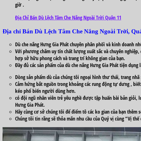
giờ
.
Địa Chỉ Bán Dù Lệch Tâm Che Nắng Ngoài Trời Quận 11
Địa chỉ
Bán Dù Lệch Tâm Che Nắng Ngoài Trời, Qu
Dù che nắng Hưng Gia Phát chuyên
phân phối
và
kinh doanh
nh
Với
phương châm uy tín chất lượng
xuất sắc
và
chuyên nghiệp
,
hợp
sở hữu
phong cách
và
trang trí
không
gian của bạn.
Đầy đủ
các
sản phẩm của dù che nắng Hưng Gia Phát
tiện dụng
l
Dòng
sản phẩm dù của chúng tôi
ngoại hình
thư thái
, trang nhã
Cảm hứng bắt nguồn
trong khoảng
các
rung động
tự dưng
, biế
kéo
phổ biến
người dùng
hơn.
có
đội ngũ
nhân viên
trẻ yêu nghề được
tập huấn
bài bản
giỏi
, 
Hưng Gia Phát.
Hãy
cùng cơ
sở
chúng tôi để
điểm tô
các
ko
gian của bạn thêm s
Chúng tôi tin rằng sẽ thỏa mãn nhu cầu của Quý vị
cùng
“Vị thế