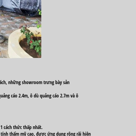
sách,
những
showroom trưng bày sản
quảng cáo
2
.4m, ô dù
quảng cáo 2
.7m và ô
g
1
cách thức
thấp
nhất.
i
tính thẩm mỹ cao, được
ứng dụng
rộng rãi
hiện