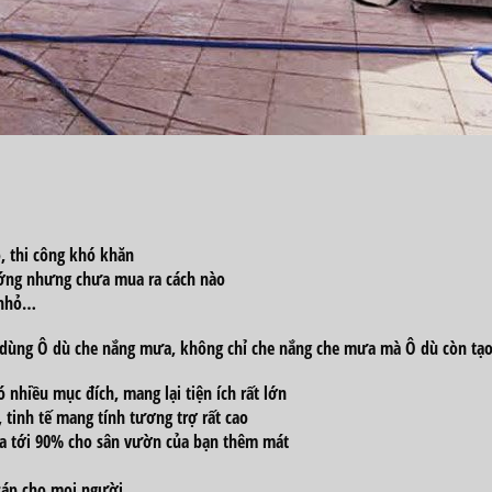
, thi công
khó khăn
ướng nhưng chưa
mua
ra
cách
nào
nhỏ…
 dùng
Ô dù che nắng mưa,
không
chỉ che nắng che mưa mà Ô dù còn tạ
ó
nhiều
mục đích,
mang lại tiện
ích rất
lớn
, tinh tế
mang
tính
tương trợ
rất cao
ưa
tới
90% cho sân vườn của bạn thêm mát
cáp
cho mọi người.