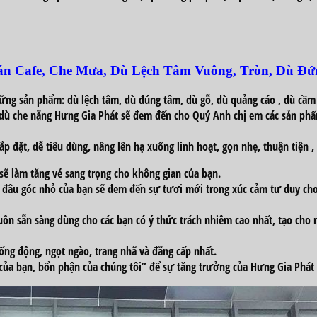
án Cafe, Che Mưa, Dù Lệch Tâm Vuông, Tròn, Dù Đ
ững
sản phẩm: dù lệch tâm, dù đúng tâm, dù gỗ, dù
quảng cáo
, dù cầm
 dù che nắng Hưng Gia Phát sẽ
đem đến
cho Quý
Anh chị em
các
sản phẩ
ắp đặt, dễ
tiêu dùng
, nâng lên hạ xuống
linh hoạt
, gọn nhẹ,
thuận tiện
,
 sẽ
làm
tăng
vẻ
sang trọng
cho
không
gian của bạn.
t đâu góc nhỏ của bạn sẽ
đem đến
sự tươi mới trong
xúc cảm
tư duy ch
luôn sẵn sàng
dùng cho
các bạn
có
ý thức
trách nhiêm cao nhất, tạo cho
ống động, ngọt ngào, trang nhã và
đẳng cấp
nhất.
 của bạn,
bổn phận
của chúng tôi” để sự
tăng trưởng
của Hưng Gia Phát