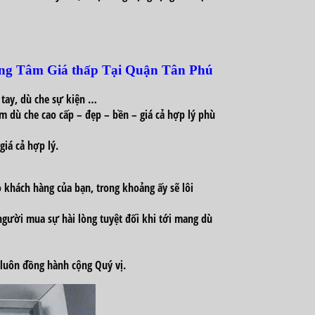
ứng Tâm Giá
thấp
Tại Quận Tân Phú
 tay, dù che sự kiện …
m dù che cao cấp – đẹp – bền – giá cả hợp lý
phù
 giá cả hợp lý.
o
khách hàng
của bạn,
trong khoảng
ấy
sẽ
lôi
người mua
sự
hài lòng
tuyệt đối
khi
tới
mang
dù
 luôn
đồng hành
cộng
Quý vị.