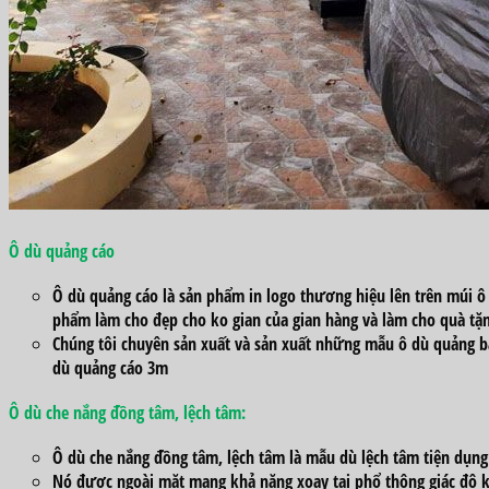
Ô dù
quảng cáo
Ô dù
quảng cáo
là sản phẩm in logo
thương hiệu
lên trên múi ô
phẩm
làm cho
đẹp cho
ko
gian của gian hàng và
làm cho
quà tặ
Chúng tôi chuyên
sản xuất
và
sản xuất
những
mẫu
ô dù
quảng 
dù
quảng cáo
3m
Ô dù che nắng đồng tâm, lệch tâm
:
Ô dù che nắng đồng tâm, lệch tâm là
mẫu
dù lệch tâm
tiện dụn
Nó được
ngoài mặt
mang
khả năng xoay tại
phổ thông
giác độ