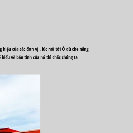
g
hiệu
của
các
đơn vị
.
lúc
nói
tới
Ô dù che nắng
 hiểu về
bản tính
của nó thì chắc chúng ta