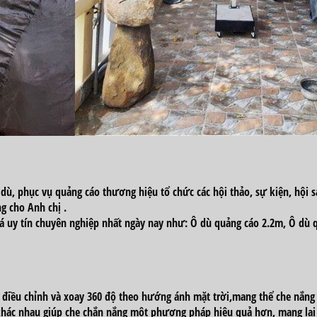
 dù,
phục vụ
quảng cáo thương
hiệu
tổ chức
các
hội thảo, sự kiện, hội 
ng cho
Anh chị
.
bá
uy tín
chuyên nghiệp
nhất
ngày nay
như: Ô dù
quảng cáo
2
.2m, Ô dù
g
điều chỉnh và xoay 360 độ theo hướng ánh mặt trời,
mang
thể che nắn
khác nhau giúp
che chắn
nắng
một
phương pháp
hiệu quả hơn,
mang lạ