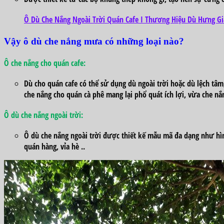
Ô Dù Che Nắng Ngoài Trời Quán Cafe I Thương Hiệu Dù Hưng Gi
Vậy ô dù che nắng mưa có những loại
nào?
Ô che nắng cho quán cafe:
Dù cho quán cafe
có
thể
sử dụng
dù ngoài trời hoặc dù lệch tâ
che nắng cho quán cà phê
mang lại
phổ quát
ích lợi
, vừa che n
Ô dù che nắng ngoài trời
:
Ô dù che nắng ngoài trời được thiết kế
mẫu mã
đa dạng
như hìn
quán hàng,
vỉa hè
..