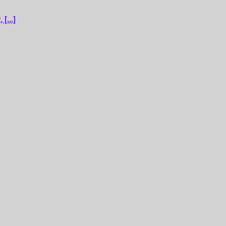
[...]