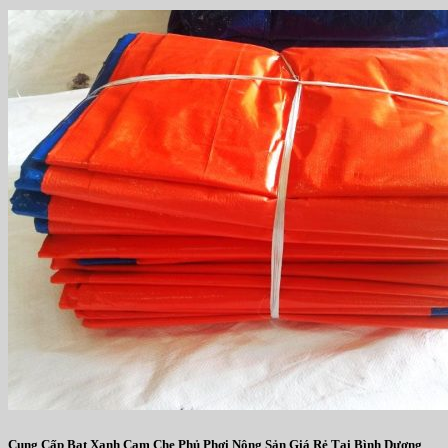
Cung Cấp Bạt Xanh Cam Che Phủ Phơi Nông Sản Giá Rẻ Tại Bình Dương