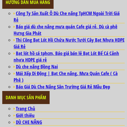
HƯỚNG DẪN MUA HÀNG
Công Ty Sản Xuất Ô Dù Che nắng TpHCM Ngoài Trời Giá
Rẻ
Báo giá dù che nắng mưa quán Cafe giá rẻ, Dù cà phê
Hưng Gia Phát
Thi Công Bạt Lót Hồ Chứa Nước Tưới Cây Bạt Nhựa HDPE
Giá Rẻ
Bạt lót hồ cá tphcm, Báo giá bán lẻ Bạt Lót Bể Cá Cảnh
nhựa HDPE giá rẻ
Dù che nắng Đồng Nai
Mái Xếp Di Động | Bạt Che nắng, Mưa Quán Cafe ( Cà
Phê )
Báo Giá Dù Che Nắng Sân Trường Giá Rẻ Mẫu Đẹp
DANH MỤC SẢN PHẨM
Trang Chủ
Giới thiệu
DÙ CHE NẮNG