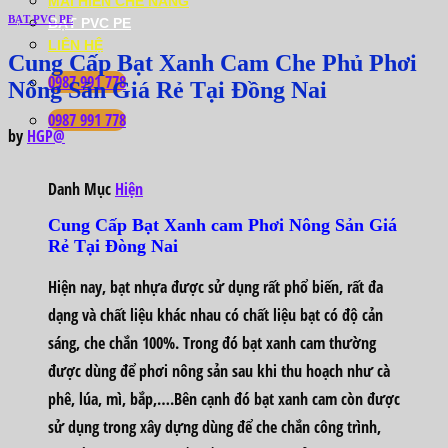
MÁI HIÊN CHE NẮNG
BẠT PVC PE
BẠT PVC PE
LIÊN HỆ
Cung Cấp Bạt Xanh Cam Che Phủ Phơi
0987 991 778
Nông Sản Giá Rẻ Tại Đồng Nai
0987 991 778
by
HGP@
Danh Mục
Hiện
Cung Cấp Bạt Xanh cam Phơi Nông Sản Giá
Rẻ Tại Đòng Nai
Hiện nay, bạt nhựa được sử dụng rất phổ biến, rất đa
dạng và chất liệu khác nhau có chất liệu bạt có độ cản
sáng, che chắn 100%. Trong đó bạt xanh cam thường
được dùng để phơi nông sản sau khi thu hoạch như cà
phê, lúa, mì, bắp,….Bên cạnh đó bạt xanh cam còn được
sử dụng trong xây dựng dùng để che chắn công trình,