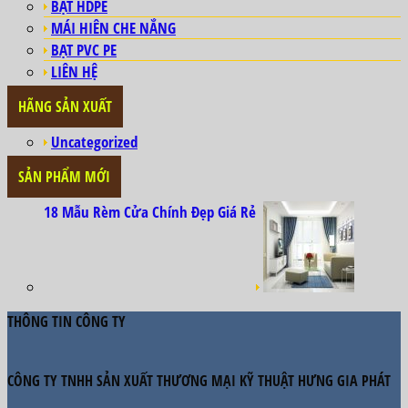
BẠT HDPE
MÁI HIÊN CHE NẮNG
BẠT PVC PE
LIÊN HỆ
HÃNG SẢN XUẤT
Uncategorized
SẢN PHẨM MỚI
18 Mẫu Rèm Cửa Chính Đẹp Giá Rẻ
THÔNG TIN CÔNG TY
CÔNG TY TNHH SẢN XUẤT THƯƠNG MẠI KỸ THUẬT HƯNG GIA PHÁT