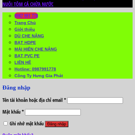
NUÔI TÔM CÁ CHỨA NƯỚC
0987 991 778
Trang Chủ
Giới thiệu
DÙ CHE NẮNG
BẠT HDPE
MÁI HIÊN CHE NẮNG
BẠT PVC PE
LIÊN HỆ
Hotline: 0987991778
Công Ty Hưng Gia Phát
Đăng nhập
Tên tài khoản hoặc địa chỉ email
*
Mật khẩu
*
Ghi nhớ mật khẩu
Đăng nhập