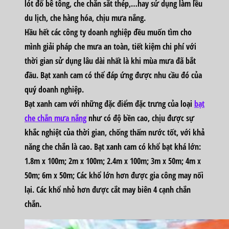
lót đổ bê tông, che chắn sắt thép,…hay sử dụng làm lều
du lịch, che hàng hóa, chịu mưa nắng.
Hầu hết các công ty doanh nghiệp đều muốn tìm cho
mình giải pháp che mưa an toàn, tiết kiệm chi phí với
thời gian sử dụng lâu dài nhất là khi mùa mưa đã bắt
đầu. Bạt xanh cam có thể đáp ứng được nhu cầu đó của
quý doanh nghiệp.
Bạt xanh cam với những đặc điểm đặc trưng của loại
bạt
che chắn mưa nắng
như có độ bền cao, chịu được sự
khắc nghiệt của thời gian, chống thấm nước tốt, với khả
năng che chắn là cao. Bạt xanh cam có khổ bạt khá lớn:
1.8m x 100m; 2m x 100m; 2.4m x 100m; 3m x 50m; 4m x
50m; 6m x 50m; Các khổ lớn hơn được gia công may nối
lại. Các khổ nhỏ hơn được cắt may biên 4 cạnh chắn
chắn.