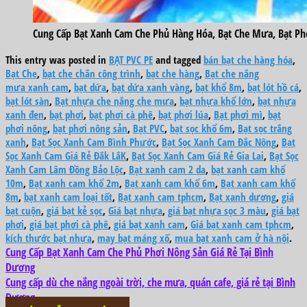
Cung Cấp Bạt Xanh Cam Che Phủ Hàng Hóa, Bạt Che Mưa, Bạt Phơ
This entry was posted in
BẠT PVC PE
and tagged
bán bạt che hàng hóa
,
Bạt Che
,
bạt che chắn công trình
,
bạt che hàng
,
Bạt che nắng
mưa xanh cam
,
bạt dứa
,
bạt dứa xanh vàng
,
bạt khổ 8m
,
bạt lót hồ cá
,
bạt lót sàn
,
Bạt nhựa che nắng che mưa
,
bạt nhựa khổ lớn
,
bạt nhựa
xanh đen
,
bạt phơi
,
bạt phơi cà phê
,
bạt phơi lúa
,
Bạt phơi mì
,
bạt
phơi nông
,
bạt phơi nông sản
,
Bạt PVC
,
bạt sọc khổ 6m
,
Bạt sọc trắng
xanh
,
Bạt Sọc Xanh Cam Bình Phước
,
Bạt Sọc Xanh Cam Đắc Nông
,
Bạt
Sọc Xanh Cam Giá Rẻ Đắk LắK
,
Bạt Sọc Xanh Cam Giá Rẻ Gia Lai
,
Bạt Sọc
Xanh Cam Lâm Đồng Bảo Lộc
,
Bạt xanh cam 2 da
,
bạt xanh cam khổ
10m
,
Bạt xanh cam khổ 2m
,
Bạt xanh cam khổ 6m
,
Bạt xanh cam khổ
8m
,
bạt xanh cam loại tốt
,
Bạt xanh cam tphcm
,
Bạt xanh dương
,
giá
bạt cuộn
,
giá bạt kẻ sọc
,
Giá bạt nhựa
,
giá bạt nhựa sọc 3 màu
,
giá bạt
phơi
,
giá bạt phơi cà phê
,
giá bạt xanh cam
,
Giá bạt xanh cam tphcm
,
kích thước bạt nhựa
,
may bạt máng xố
,
mua bạt xanh cam ở hà nội
.
Cung Cấp Bạt Xanh Cam Che Phủ Phơi Nông Sản Giá Rẻ Tại Bình
Dương
Cung cấp dù che nắng ngoài trời, che mưa, quán cafe, giá rẻ tại Bình
Dương