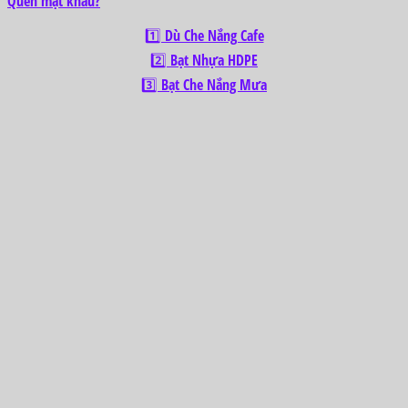
Quên mật khẩu?
1️⃣ Dù Che Nắng Cafe
2️⃣ Bạt Nhựa HDPE
3️⃣ Bạt Che Nắng Mưa