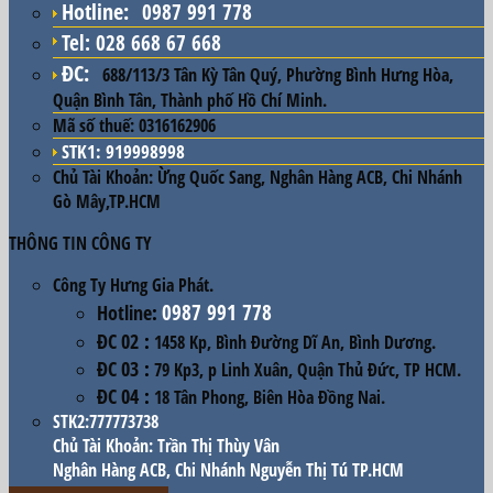
Hotline
:
0987 991 778
Tel: 028 668 67 668
ĐC
:
688/113/3 Tân Kỳ Tân Quý, Phường Bình Hưng Hòa,
Quận Bình Tân, Thành phố Hồ Chí Minh.
Mã số thuế:
0316162906
STK1: 919998998
Chủ Tài Khoản:
Ừng Quốc Sang, Nghân Hàng ACB, Chi Nhánh
Gò Mây,TP.HCM
THÔNG TIN CÔNG TY
Công Ty Hưng Gia Phát.
0987 991 778
Hotline
:
ĐC 02
:
1458 Kp, Bình Đường Dĩ An, Bình Dương.
ĐC 03
:
79 Kp3, p Linh Xuân, Quận Thủ Đức, TP HCM.
ĐC 04
:
18 Tân Phong, Biên Hòa Đồng Nai.
STK2:777773738
Chủ Tài Khoản: Trần Thị Thùy Vân
Nghân Hàng ACB, Chi Nhánh Nguyễn Thị Tú TP.HCM