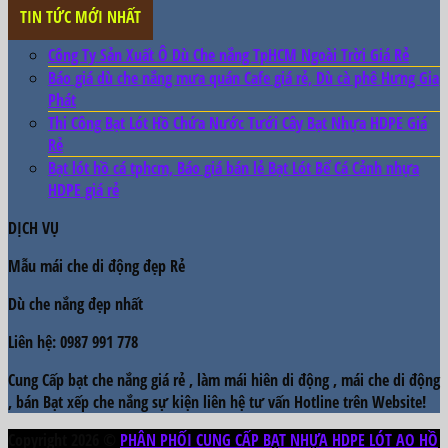
TIN TỨC MỚI NHẤT
Công Ty Sản Xuất Ô Dù Che nắng TpHCM Ngoài Trời Giá Rẻ
Báo giá dù che nắng mưa quán Cafe giá rẻ, Dù cà phê Hưng Gia
Phát
Thi Công Bạt Lót Hồ Chứa Nước Tưới Cây Bạt Nhựa HDPE Giá
Rẻ
Bạt lót hồ cá tphcm, Báo giá bán lẻ Bạt Lót Bể Cá Cảnh nhựa
HDPE giá rẻ
DỊCH VỤ
Mẫu
mái che di động đẹp
Rẻ
Dù che nắng đẹp
nhất
Liên hệ: 0987 991 778
Cung Cấp bạt che nắng giá rẻ , làm mái hiên di động , mái che di động
, bán Bạt xếp che nắng sự kiện liên hệ tư vấn Hotline trên Website!
Copyright 2026 ©
PHÂN PHỐI CUNG CẤP BẠT NHỰA HDPE LÓT AO HỒ