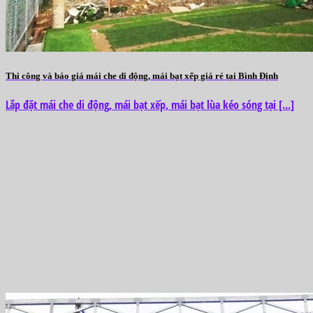
Thi công và báo giá mái che di động, mái bạt xếp giá rẻ tại Bình Định
Lắp đặt mái che di động, mái bạt xếp, mái bạt lùa kéo sóng tại [...]