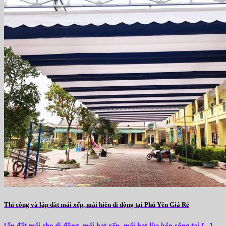
Thi công và lắp đặt mái xếp, mái hiên di động tại Phú Yên Giá Rẻ
Lắp đặt mái che di động, mái bạt xếp, mái bạt lùa kéo sóng tại [...]