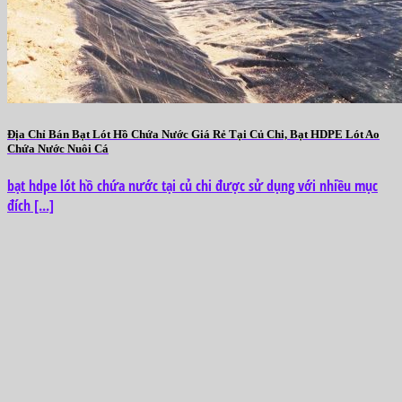
Địa Chỉ Bán Bạt Lót Hồ Chứa Nước Giá Rẻ Tại Củ Chi, Bạt HDPE Lót Ao
Chứa Nước Nuôi Cá
bạt hdpe lót hồ chứa nước tại củ chi được sử dụng với nhiều mục
đích [...]