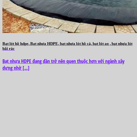
Bạt lót hồ hdpe, Bạt nhựa HDPE, bạt nhựa lót hồ cá, bạt lót ao , bạt nhựa lót
bãi rác
Bạt nhựa HDPE đang dần trở nên quen thuộc hơn với ngành xây
dựng nhờ [...]