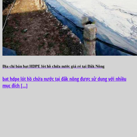
Địa chỉ bán bạt HDPE lót hồ chứa nước giá rẻ tại Đắk Nông
bạt hdpe lót hồ chứa nước tại đắk nông được sử dụng với nhiều
mục đích [...]