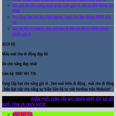
Báo giá dù che nắng mưa quán Cafe giá rẻ, Dù cà phê Hưng Gia
Phát
Thi Công Bạt Lót Hồ Chứa Nước Tưới Cây Bạt Nhựa HDPE Giá
Rẻ
Bạt lót hồ cá tphcm, Báo giá bán lẻ Bạt Lót Bể Cá Cảnh nhựa
HDPE giá rẻ
DỊCH VỤ
Mẫu
mái che di động đẹp
Rẻ
Dù che nắng đẹp
nhất
Liên hệ: 0987 991 778
Cung Cấp bạt che nắng giá rẻ , làm mái hiên di động , mái che di động
, bán Bạt xếp che nắng sự kiện liên hệ tư vấn Hotline trên Website!
Copyright 2026 ©
PHÂN PHỐI CUNG CẤP BẠT NHỰA HDPE LÓT AO HỒ
NUÔI TÔM CÁ CHỨA NƯỚC
0987 991 778