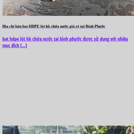
Địa chỉ bán bạt HDPE lót hồ chứa nước giá rẻ tại Bình Phước
bạt hdpe lót hồ chứa nước tại bình phước được sử dụng với nhiều
mục đích [...]