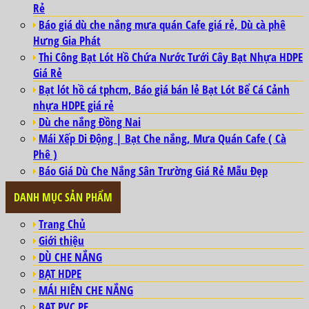
Rẻ
Báo giá dù che nắng mưa quán Cafe giá rẻ, Dù cà phê
Hưng Gia Phát
Thi Công Bạt Lót Hồ Chứa Nước Tưới Cây Bạt Nhựa HDPE
Giá Rẻ
Bạt lót hồ cá tphcm, Báo giá bán lẻ Bạt Lót Bể Cá Cảnh
nhựa HDPE giá rẻ
Dù che nắng Đồng Nai
Mái Xếp Di Động | Bạt Che nắng, Mưa Quán Cafe ( Cà
Phê )
Báo Giá Dù Che Nắng Sân Trường Giá Rẻ Mẫu Đẹp
DANH MỤC SẢN PHẨM
Trang Chủ
Giới thiệu
DÙ CHE NẮNG
BẠT HDPE
MÁI HIÊN CHE NẮNG
BẠT PVC PE