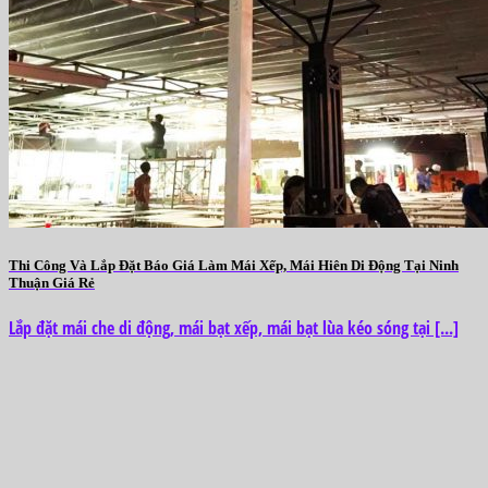
Thi Công Và Lắp Đặt Báo Giá Làm Mái Xếp, Mái Hiên Di Động Tại Ninh
Thuận Giá Rẻ
Lắp đặt mái che di động, mái bạt xếp, mái bạt lùa kéo sóng tại [...]