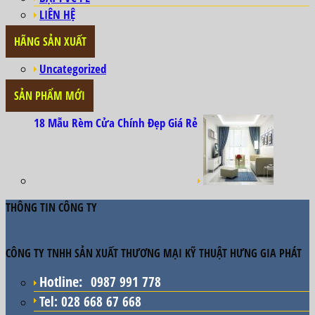
LIÊN HỆ
HÃNG SẢN XUẤT
Uncategorized
SẢN PHẨM MỚI
18 Mẫu Rèm Cửa Chính Đẹp Giá Rẻ
THÔNG TIN CÔNG TY
CÔNG TY TNHH SẢN XUẤT THƯƠNG MẠI KỸ THUẬT HƯNG GIA PHÁT
Hotline
:
0987 991 778
Tel: 028 668 67 668