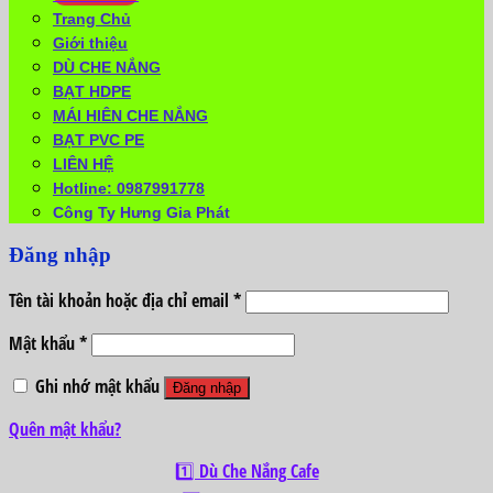
Trang Chủ
Giới thiệu
DÙ CHE NẮNG
BẠT HDPE
MÁI HIÊN CHE NẮNG
BẠT PVC PE
LIÊN HỆ
Hotline: 0987991778
Công Ty Hưng Gia Phát
Đăng nhập
Tên tài khoản hoặc địa chỉ email
*
Mật khẩu
*
Ghi nhớ mật khẩu
Đăng nhập
Quên mật khẩu?
1️⃣ Dù Che Nắng Cafe