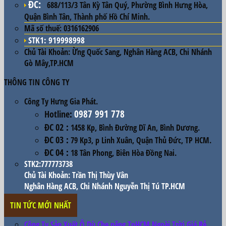
ĐC
:
688/113/3 Tân Kỳ Tân Quý, Phường Bình Hưng Hòa,
Quận Bình Tân, Thành phố Hồ Chí Minh.
Mã số thuế:
0316162906
STK1: 919998998
Chủ Tài Khoản:
Ừng Quốc Sang, Nghân Hàng ACB, Chi Nhánh
Gò Mây,TP.HCM
THÔNG TIN CÔNG TY
Công Ty Hưng Gia Phát.
0987 991 778
Hotline
:
ĐC 02
:
1458 Kp, Bình Đường Dĩ An, Bình Dương.
ĐC 03
:
79 Kp3, p Linh Xuân, Quận Thủ Đức, TP HCM.
ĐC 04
:
18 Tân Phong, Biên Hòa Đồng Nai.
STK2:777773738
Chủ Tài Khoản: Trần Thị Thùy Vân
Nghân Hàng ACB, Chi Nhánh Nguyễn Thị Tú TP.HCM
TIN TỨC MỚI NHẤT
Công Ty Sản Xuất Ô Dù Che nắng TpHCM Ngoài Trời Giá Rẻ