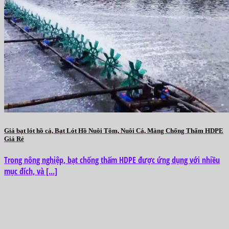
Giá bạt lót hồ cá, Bạt Lót Hồ Nuôi Tôm, Nuôi Cá, Màng Chống Thấm HDPE
Giá Rẻ‎
Trong nông nghiệp, bạt chống thấm HDPE được ứng dụng với nhiều
mục đích, và [...]