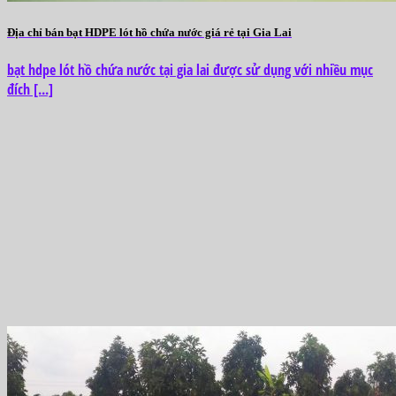
Địa chỉ bán bạt HDPE lót hồ chứa nước giá rẻ tại Gia Lai
bạt hdpe lót hồ chứa nước tại gia lai được sử dụng với nhiều mục
đích [...]