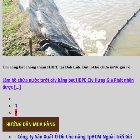
Thi công bạt chống thấm HDPE tại Đắk Lắk, Bạt lót hồ chứa nước giá rẻ
Làm hồ chứa nước tưới cây bằng bạt HDPE Cty Hưng Gia Phát nhận
được [...]
1
2
HƯỚNG DẪN MUA HÀNG
Công Ty Sản Xuất Ô Dù Che nắng TpHCM Ngoài Trời Giá