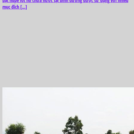
bạt hdpe lót hồ chứa nước tại bình dương được sử dụng với nhiều
mục đích [...]