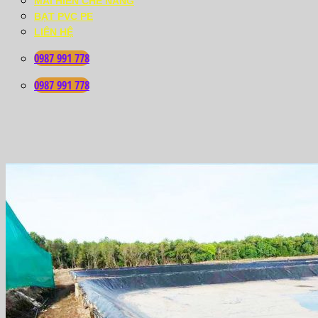
MÁI HIÊN CHE NẮNG
BẠT PVC PE
LIÊN HỆ
0987 991 778
0987 991 778