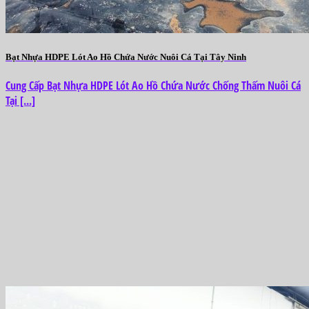
Bạt Nhựa HDPE Lót Ao Hồ Chứa Nước Nuôi Cá Tại Tây Ninh
Cung Cấp Bạt Nhựa HDPE Lót Ao Hồ Chứa Nước Chống Thấm Nuôi Cá
Tại [...]