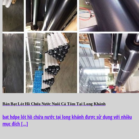
Bán Bạt Lót Hồ Chứa Nước Nuôi Cá Tôm Tại Long Khánh
bạt hdpe lót hồ chứa nước tại long khánh được sử dụng với nhiều
mục đích [...]