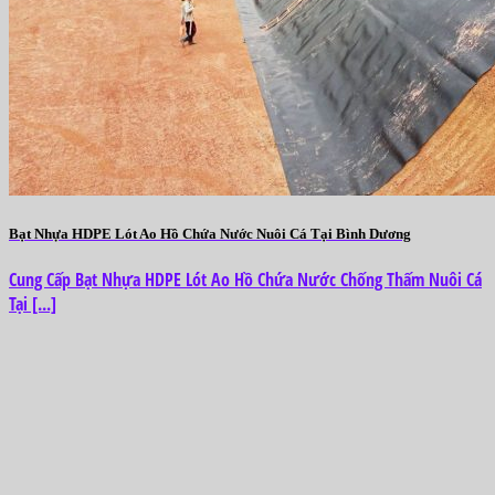
Bạt Nhựa HDPE Lót Ao Hồ Chứa Nước Nuôi Cá Tại Bình Dương
Cung Cấp Bạt Nhựa HDPE Lót Ao Hồ Chứa Nước Chống Thấm Nuôi Cá
Tại [...]