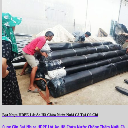
Bạt Nhựa HDPE Lót Ao Hồ Chứa Nước Nuôi Cá Tại Củ Chi
Cung Cấp Bạt Nhựa HDPE Lót Ao Hồ Chứa Nước Chống Thấm Nuôi Cá