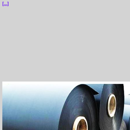
[...]