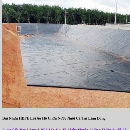
Bạt Nhựa HDPE Lót Ao Hồ Chứa Nước Nuôi Cá Tại Lâm Đồng