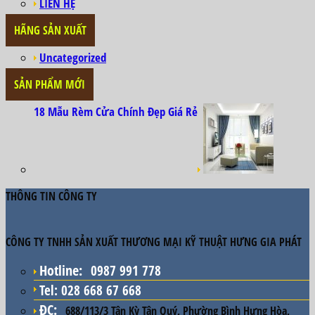
LIÊN HỆ
HÃNG SẢN XUẤT
Uncategorized
SẢN PHẨM MỚI
18 Mẫu Rèm Cửa Chính Đẹp Giá Rẻ
THÔNG TIN CÔNG TY
CÔNG TY TNHH SẢN XUẤT THƯƠNG MẠI KỸ THUẬT HƯNG GIA PHÁT
Hotline
:
0987 991 778
Tel: 028 668 67 668
ĐC
:
688/113/3 Tân Kỳ Tân Quý, Phường Bình Hưng Hòa,