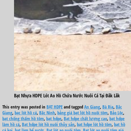
Bạt Nhựa HDPE Lót Ao Hồ Chứa Nước Nuôi Cá Tại Đắk Lắk
This entry was posted in
BẠT HDPE
and tagged
An Giang
,
Bà Rịa
,
Bắc
Giang
,
bạc lót hồ cá
,
Bắc Ninh
,
bảng giá bạt lót hồ nuôi tôm
,
Bảo Lộc
,
bạt chống thấm hồ tôm
,
bạt hdpe
,
Bạt hdpe chất lượng cao
,
bạt hdpe
làm hồ cá
,
Bạt hdpe lót hồ nuôi thủy sản
,
bạt hdpe lót hồ tôm
,
bạt hồ
cá koi
,
bạt làm bể nước
,
Bạt lót ao nuôi tôm
,
Bạt lót ao nuôi tôm giá