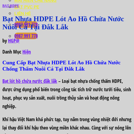
MÁI HIÊN CHE NẮNG
BẠT HDPE
BẠT PVC PE
LIÊN HỆ
Bạt Nhựa HDPE Lót Ao Hồ Chứa Nước
0987 991 778
Nuôi Cá Tại Đắk Lắk
0987 991 778
by
HGP@
Danh Mục
Hiện
Cung Cấp Bạt Nhựa HDPE Lót Ao Hồ Chứa Nước
Chống Thấm Nuôi Cá Tại Đắk Lắk
Bạt lót hồ chứa nước đắk lắk
– Loại bạt nhựa chống thấm HDPE,
được ứng dụng phổ biến trong công tác tích trữ nước tưới tiêu, sinh
hoạt, phục vụ sản xuất, nuôi trồng thủy sản và hoạt động nông
nghiệp.
Khí hậu Việt Nam khá phức tạp, tuy nằm trong vùng nhiệt đới nhưng
lại thay đổi khí hậu theo vùng miền khác nhau. Cùng với sự nóng lên