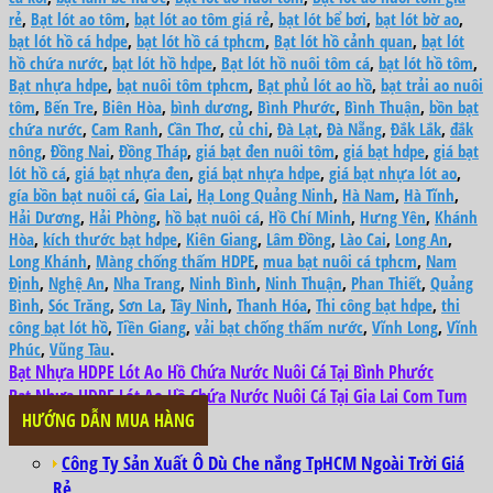
rẻ
,
Bạt lót ao tôm
,
bạt lót ao tôm giá rẻ
,
bạt lót bể bơi
,
bạt lót bờ ao
,
bạt lót hồ cá hdpe
,
bạt lót hồ cá tphcm
,
Bạt lót hồ cảnh quan
,
bạt lót
hồ chứa nước
,
bạt lót hồ hdpe
,
Bạt lót hồ nuôi tôm cá
,
bạt lót hồ tôm
,
Bạt nhựa hdpe
,
bạt nuôi tôm tphcm
,
Bạt phủ lót ao hồ
,
bạt trải ao nuôi
tôm
,
Bến Tre
,
Biên Hòa
,
bình dương
,
Bình Phước
,
Bình Thuận
,
bồn bạt
chứa nước
,
Cam Ranh
,
Cần Thơ
,
củ chi
,
Đà Lạt
,
Đà Nẵng
,
Đắk Lắk
,
đắk
nông
,
Đồng Nai
,
Đồng Tháp
,
giá bạt đen nuôi tôm
,
giá bạt hdpe
,
giá bạt
lót hồ cá
,
giá bạt nhựa đen
,
giá bạt nhựa hdpe
,
giá bạt nhựa lót ao
,
gía bồn bạt nuôi cá
,
Gia Lai
,
Hạ Long Quảng Ninh
,
Hà Nam
,
Hà Tĩnh
,
Hải Dương
,
Hải Phòng
,
hồ bạt nuôi cá
,
Hồ Chí Minh
,
Hưng Yên
,
Khánh
Hòa
,
kích thước bạt hdpe
,
Kiên Giang
,
Lâm Đồng
,
Lào Cai
,
Long An
,
Long Khánh
,
Màng chống thấm HDPE
,
mua bạt nuôi cá tphcm
,
Nam
Định
,
Nghệ An
,
Nha Trang
,
Ninh Bình
,
Ninh Thuận
,
Phan Thiết
,
Quảng
Bình
,
Sóc Trăng
,
Sơn La
,
Tây Ninh
,
Thanh Hóa
,
Thi công bạt hdpe
,
thi
công bạt lót hồ
,
Tiền Giang
,
vải bạt chống thấm nước
,
Vĩnh Long
,
Vĩnh
Phúc
,
Vũng Tàu
.
Bạt Nhựa HDPE Lót Ao Hồ Chứa Nước Nuôi Cá Tại Bình Phước
Bạt Nhựa HDPE Lót Ao Hồ Chứa Nước Nuôi Cá Tại Gia Lai Com Tum
HƯỚNG DẪN MUA HÀNG
Công Ty Sản Xuất Ô Dù Che nắng TpHCM Ngoài Trời Giá
Rẻ