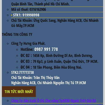
Quận Bình Tân, Thành phố Hồ Chí Minh.
Mã số thuế:
0316162906
STK1: 919998998
Chủ Tài Khoản:
Ừng Quốc Sang, Nghân Hàng ACB, Chi Nhánh
Gò Mây,TP.HCM
THÔNG TIN CÔNG TY
Công Ty Hưng Gia Phát.
0987 991 778
Hotline
:
ĐC 02
:
1458 Kp, Bình Đường Dĩ An, Bình Dương.
ĐC 03
:
79 Kp3, p Linh Xuân, Quận Thủ Đức, TP HCM.
ĐC 04
:
18 Tân Phong, Biên Hòa Đồng Nai.
STK2:777773738
Chủ Tài Khoản: Trần Thị Thùy Vân
Nghân Hàng ACB, Chi Nhánh Nguyễn Thị Tú TP.HCM
TIN TỨC MỚI NHẤT
Công Ty Sản Xuất Ô Dù Che nắng TpHCM Ngoài Trời Giá Rẻ