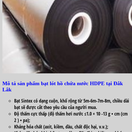
Mô tả sản phẩm bạt lót hồ chứa nước HDPE tại Đắk
Lắk
Bạt Sintex có dạng cuộn, khổ rộng từ 5m-6m-7m-8m, chiều dài
bạt sẽ được cắt theo yêu cầu của người mua.
Độ thấm cực thấp (độ thấm hơi nước ≤1.0 × 10 -13 g • cm (cm
2 ) • pa);
Kháng hóa chất (axit, kiềm, dầu, chất độc hại, v.v.);