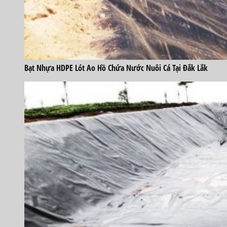
Bạt Nhựa HDPE Lót Ao Hồ Chứa Nước Nuôi Cá Tại Đắk Lắk