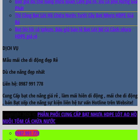
Báo giá dù che nắng mưa quán Cafe giá rẻ, Dù cà phê Hưng Gia
Phát
Thi Công Bạt Lót Hồ Chứa Nước Tưới Cây Bạt Nhựa HDPE Giá
Rẻ
Bạt lót hồ cá tphcm, Báo giá bán lẻ Bạt Lót Bể Cá Cảnh nhựa
HDPE giá rẻ
DỊCH VỤ
Mẫu
mái che di động đẹp
Rẻ
Dù che nắng đẹp
nhất
Liên hệ: 0987 991 778
Cung Cấp bạt che nắng giá rẻ , làm mái hiên di động , mái che di động
, bán Bạt xếp che nắng sự kiện liên hệ tư vấn Hotline trên Website!
Copyright 2026 ©
PHÂN PHỐI CUNG CẤP BẠT NHỰA HDPE LÓT AO HỒ
NUÔI TÔM CÁ CHỨA NƯỚC
0987 991 778