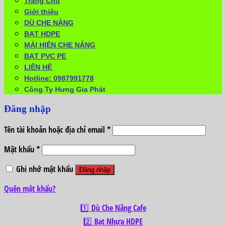
Trang Chủ
Giới thiệu
DÙ CHE NẮNG
BẠT HDPE
MÁI HIÊN CHE NẮNG
BẠT PVC PE
LIÊN HỆ
Hotline: 0987991778
Công Ty Hưng Gia Phát
Đăng nhập
Tên tài khoản hoặc địa chỉ email
*
Mật khẩu
*
Ghi nhớ mật khẩu
Đăng nhập
Quên mật khẩu?
1️⃣ Dù Che Nắng Cafe
2️⃣ Bạt Nhựa HDPE