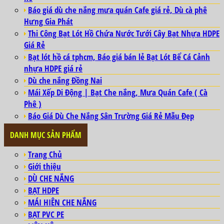
Báo giá dù che nắng mưa quán Cafe giá rẻ, Dù cà phê
Hưng Gia Phát
Thi Công Bạt Lót Hồ Chứa Nước Tưới Cây Bạt Nhựa HDPE
Giá Rẻ
Bạt lót hồ cá tphcm, Báo giá bán lẻ Bạt Lót Bể Cá Cảnh
nhựa HDPE giá rẻ
Dù che nắng Đồng Nai
Mái Xếp Di Động | Bạt Che nắng, Mưa Quán Cafe ( Cà
Phê )
Báo Giá Dù Che Nắng Sân Trường Giá Rẻ Mẫu Đẹp
DANH MỤC SẢN PHẨM
Trang Chủ
Giới thiệu
DÙ CHE NẮNG
BẠT HDPE
MÁI HIÊN CHE NẮNG
BẠT PVC PE